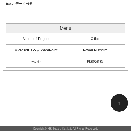
Excel データ分析
Menu
Microsoft Project
Office
Microsoft 365＆SharePoint
Power Platform
その他
日程&価格
↑
Copyright©
MK Square Co.,Ltd.
All Rights Reserved.