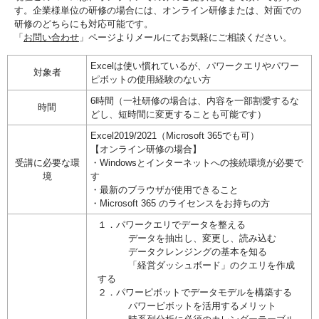
す。企業様単位の研修の場合には、オンライン研修または、対面での
研修のどちらにも対応可能です。
「
お問い合わせ
」ページよりメールにてお気軽にご相談ください。
Excel
は使い慣れているが、パワークエリやパワー
対象者
ピボットの使用経験のない方
6時間（一社研修の場合は、内容を一部割愛するな
時間
どし、短時間に変更することも可能です）
Excel2019/2021（Microsoft 365でも可）
【オンライン研修の場合】
受講に必要な環
・
Windows
とインターネットへの接続環境が必要で
境
す
・最新のブラウザが使用できること
・Microsoft 365 のライセンスをお持ちの方
１．パワークエリでデータを整える
データを抽出し、変更し、読み込む
データクレンジングの基本を知る
「経営ダッシュボード」のクエリを作成
する
２．
パワーピボットでデータモデルを構築する
パワーピボットを活用するメリット